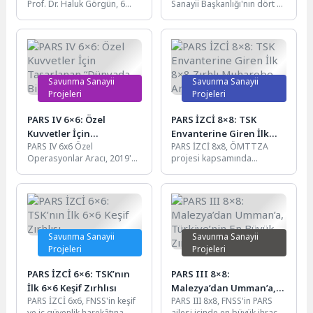
Prof. Dr. Haluk Görgün, 6
Sanayii Başkanlığı'nın dört yıl
Ağustos 2026'da T.C.
süren prototip yarıştırma
Cumhurbaşkanlığı Millet
testlerinden üstün başarıyla
Kütüphanesi'nde...
geçerek...
Savunma Sanayii
Savunma Sanayii
Projeleri
Projeleri
PARS IV 6×6: Özel
PARS İZCİ 8×8: TSK
Kuvvetler İçin
Envanterine Giren İlk
PARS IV 6x6 Özel
PARS İZCİ 8x8, ÖMTTZA
Tasarlanan “Dünyada Bir
8×8 Zırhlı Muharebe
Operasyonlar Aracı, 2019'da
projesi kapsamında
İlk” Zırhlı Araç
Aracı
başlayan Mayına Karşı
geliştirilen ve Türk Silahlı
Korumalı Araç (MKKA)
Kuvvetleri envanterine giren
Tedarik Projesi...
ilk 8x8...
Savunma Sanayii
Savunma Sanayii
Projeleri
Projeleri
PARS İZCİ 6×6: TSK’nın
PARS III 8×8:
İlk 6×6 Keşif Zırhlısı
Malezya’dan Umman’a,
PARS İZCİ 6x6, FNSS'in keşif
PARS III 8x8, FNSS'in PARS
Türkiye’nin En Büyük
ve iç güvenlik harekâtına
ailesi içinde en büyük ihracat