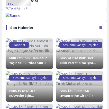
515)
Son Haberler
Haberler
Savunma Sanayii Projeleri
Millî Yetkinlik Hamlesi 2
PARS ALPHA 8×8: Dört
Yaşında: İki Yılda 500 Bin
Yıllık Prototip Yarışını
Kişiye Ulaşan Seferberlik
Kazanan Yeni Nesil Zırhlı
Savunma Sanayii Projeleri
Savunma Sanayii Projeleri
PARS IV 6×6: Özel
PARS İZCİ 8×8: TSK
Kuvvetler İçin
Envanterine Giren İlk
Tasarlanan “Dünyada Bir
8×8 Zırhlı Muharebe
İlk” Zırhlı Araç
Aracı