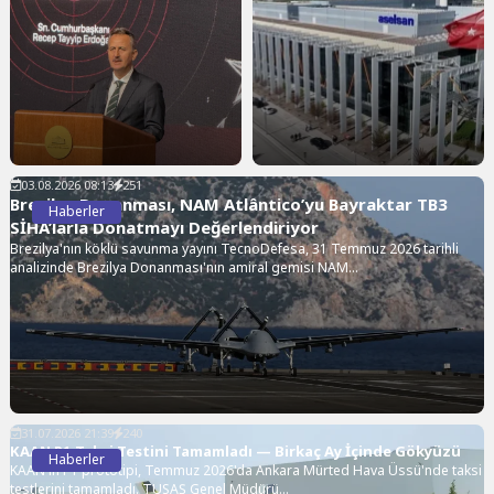
03.08.2026 08:13
251
Brezilya Donanması, NAM Atlântico’yu Bayraktar TB3
Haberler
SİHA’larla Donatmayı Değerlendiriyor
Brezilya'nın köklü savunma yayını TecnoDefesa, 31 Temmuz 2026 tarihli
analizinde Brezilya Donanması'nın amiral gemisi NAM...
31.07.2026 21:39
240
KAAN P1 Taksi Testini Tamamladı — Birkaç Ay İçinde Gökyüzü
Haberler
KAAN'ın P1 prototipi, Temmuz 2026'da Ankara Mürted Hava Üssü'nde taksi
testlerini tamamladı. TUSAŞ Genel Müdürü...