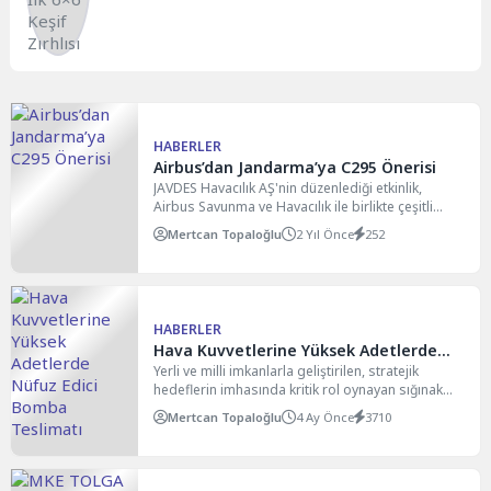
HABERLER
Airbus’dan Jandarma’ya C295 Önerisi
JAVDES Havacılık AŞ'nin düzenlediği etkinlik,
Airbus Savunma ve Havacılık ile birlikte çeşitli
savunma sanayii firmalarının...
Mertcan Topaloğlu
2 Yıl Önce
252
HABERLER
Hava Kuvvetlerine Yüksek Adetlerde
Nüfuz Edici Bomba Teslimatı
Yerli ve milli imkanlarla geliştirilen, stratejik
hedeflerin imhasında kritik rol oynayan sığınak
delici mühimmatlar kapsamında,...
Mertcan Topaloğlu
4 Ay Önce
3710