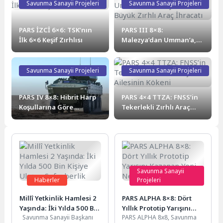
Savunma Sanayii Projeleri
Savunma Sanayii Projeleri
PARS İZCİ 6×6: TSK’nın
PARS III 8×8:
İlk 6×6 Keşif Zırhlısı
Malezya’dan Umman’a,
Türkiye’nin En Büyük
Zırhlı Araç İhracatı
Savunma Sanayii Projeleri
Savunma Sanayii Projeleri
PARS IV 8×8: Hibrit Harp
PARS 4×4 TTZA: FNSS’in
Koşullarına Göre
Tekerlekli Zırhlı Araç
Tasarlanan Yeni Nesil
Ailesinin Kökeni
Zırhlı Araç
Savunma Sanayii
Haberler
Projeleri
Millî Yetkinlik Hamlesi 2
PARS ALPHA 8×8: Dört
Yaşında: İki Yılda 500 Bin
Yıllık Prototip Yarışını
Savunma Sanayii Başkanı
PARS ALPHA 8x8, Savunma
Kişiye Ulaşan Seferberlik
Kazanan Yeni Nesil Zırhlı