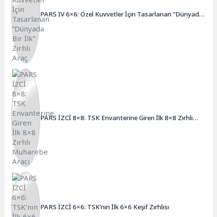
PARS IV 6×6: Özel Kuvvetler İçin Tasarlanan “Dünyada
Bir İlk” Zırhlı Araç
PARS İZCİ 8×8: TSK Envanterine Giren İlk 8×8 Zırhlı
Muharebe Aracı
PARS İZCİ 6×6: TSK’nın İlk 6×6 Keşif Zırhlısı