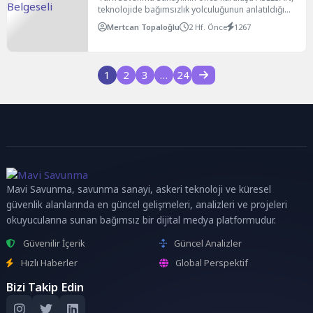
teknolojide bağımsızlık yolculuğunun anlatıldığı
"Güvenden Gurura" adlı dört bölümlük...
Mertcan Topaloğlu
2 Hf. Önce
1267
1
2
3
…
24
Mavi Savunma, savunma sanayi, askeri teknoloji ve küresel
güvenlik alanlarında en güncel gelişmeleri, analizleri ve projeleri
okuyucularına sunan bağımsız bir dijital medya platformudur.
Güvenilir İçerik
Güncel Analizler
Hızlı Haberler
Global Perspektif
Bizi Takip Edin