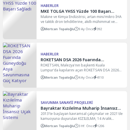
HABERLER
MKE TOLGA YHSS Yüzde 100 Başarı
Sağladı
Makine ve Kimya Endüstrisi, artan mini/mikro İHA
ve taktik dron tehditlerine, akıllı mühimmat ve
seyir...
Mertcan Topaloğlu
9 Ay Önce
392
HABERLER
ROKETSAN DSA 2026 Fuarında
Güneydoğu Asya Savunmasına Güç
ROKETSAN, Malezya'nın başkenti Kuala
Lumpur'da kapılarını açan ROKETSAN DSA 2026
Katıyor
(Defense Services Asia) fuarında yerini...
Mertcan Topaloğlu
4 Ay Önce
4110
SAVUNMA SANAYII PROJELERI
Bayraktar Kızılelma Muharip İnsansız
Uçak Sistemi
2013'te başlayan kavramsal çalışmalar ve 2021'de
kamuoyuna duyurulan KIZILELMA; 14 Aralık
2022'de ilk uçuşunu tamamladı....
Mertcan Topaloğlu
3 Hf. Önce
1206