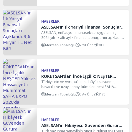
HABERLER
ASELSAN’ın İlk Yarıyıl Finansal Sonuçları
Açıklandı: 3,6 Milyar TL Net Kâr!
ASELSAN, enflasyon muhasebesi uygulanmış
2024 yılı ilk altı aylık finansal sonuçlarını açıkladı.
Kamuyu Aydınlatma Platformuna...
Mertcan Topaloğlu
2 Yıl Önce
383
HABERLER
ROKETSAN’dan İnce İşçilik: NEŞTER
Yüksek Hassasiyetli Mühimmat SAHA
Türkiye’nin ve Avrupa’nın en büyük savunma,
havacılık ve uzay sanayi kümelenmesi SAHA
EXPO 2026’da Tanıtıldı
İstanbul tarafından düzenlenen...
Mertcan Topaloğlu
3 Ay Önce
3176
HABERLER
ASELSAN’ın Hikâyesi: Güvenden Gurura
Belgeseli
Türk savunma sanayiinin öncü kuruluşu ASELSAN,