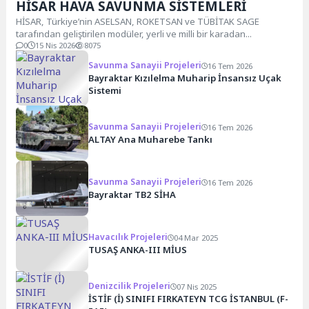
HİSAR HAVA SAVUNMA SİSTEMLERİ
HİSAR, Türkiye’nin ASELSAN, ROKETSAN ve TÜBİTAK SAGE
tarafından geliştirilen modüler, yerli ve milli bir karadan...
0
15 Nis 2026
8075
Savunma Sanayii Projeleri
16 Tem 2026
Bayraktar Kızılelma Muharip İnsansız Uçak
Sistemi
Savunma Sanayii Projeleri
16 Tem 2026
ALTAY Ana Muharebe Tankı
Savunma Sanayii Projeleri
16 Tem 2026
Bayraktar TB2 SİHA
Havacılık Projeleri
04 Mar 2025
TUSAŞ ANKA-III MİUS
Denizcilik Projeleri
07 Nis 2025
İSTİF (İ) SINIFI FIRKATEYN TCG İSTANBUL (F-