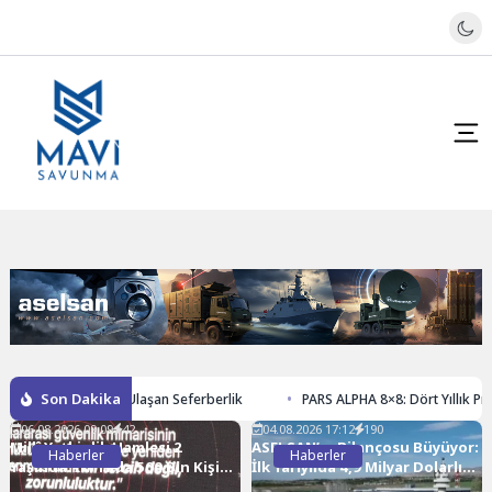
Son Dakika
 500 Bin Kişiye Ulaşan Seferberlik
PARS ALPHA 8×8: Dört Yıllık Prototip Ya
06.08.2026 09:09
42
04.08.2026 17:12
190
Millî Yetkinlik Hamlesi 2
ASELSAN’ın Bilançosu Büyüyor:
Haberler
Haberler
Yaşında: İki Yılda 500 Bin Kişiye
İlk Yarıyılda 4,9 Milyar Dolarlık
Ulaşan Seferberlik
Yeni Sözleşme