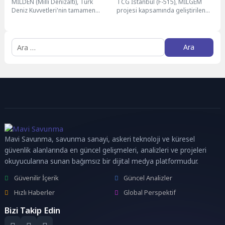
MİLDEN (Millî Denizaltı), Türk
TCG İstanbul (F-515), MİLGEM
Denizaltısının Gelişim Süreci
Deniz Kuvvetleri'nin tamamen
projesi kapsamında geliştirilen
yerli tasarım ve yerli üretim ile
istif sınıfı (İ) fırkateynlerin ilk
geliştirdiği havadan...
gemisidir. Yapımına 3...
Mavi Savunma, savunma sanayi, askeri teknoloji ve küresel
güvenlik alanlarında en güncel gelişmeleri, analizleri ve projeleri
okuyucularına sunan bağımsız bir dijital medya platformudur.
Güvenilir İçerik
Güncel Analizler
Hızlı Haberler
Global Perspektif
Bizi Takip Edin