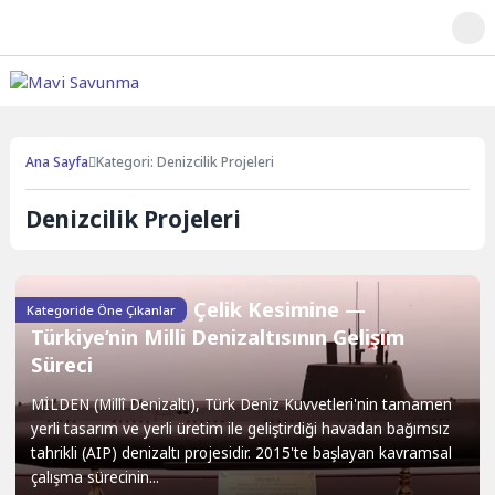
Ana Sayfa
Kategori: Denizcilik Projeleri
Denizcilik Projeleri
MİLDEN: Sudan Çelik Kesimine —
Kategoride Öne Çıkanlar
Türkiye’nin Milli Denizaltısının Gelişim
Süreci
MİLDEN (Millî Denizaltı), Türk Deniz Kuvvetleri'nin tamamen
yerli tasarım ve yerli üretim ile geliştirdiği havadan bağımsız
tahrikli (AIP) denizaltı projesidir. 2015'te başlayan kavramsal
çalışma sürecinin...