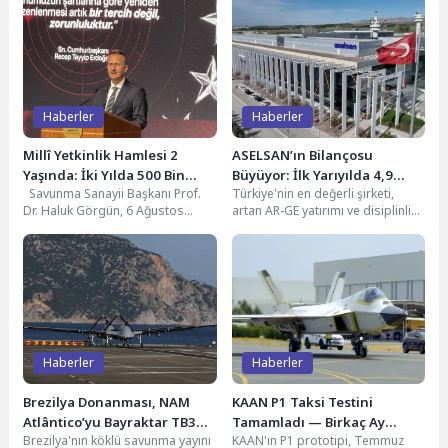
SSB Başkanı Görgün, Türkiye-Moldova İlk Savunma
6
Sanayii İş Birliği Toplantısı’na…
AKINCI PT10’dan TOLUN-P ile Salvo Atışı: İki Mühimmat,
7
İki Hedef,…
Haberler
Haberler
ROKETSAN LEVEL-UP AI Hackathonu: Savunmanın Yapay
8
Zekâ Yarışması Başlıyor
Millî Yetkinlik Hamlesi 2
ASELSAN’ın Bilançosu
Yaşında: İki Yılda 500 Bin
Büyüyor: İlk Yarıyılda 4,9
Savunma Sanayii Başkanı Prof.
Türkiye'nin en değerli şirketi,
Kişiye Ulaşan Seferberlik
Milyar Dolarlık Yeni Sözleşme
Dr. Haluk Görgün, 6 Ağustos
artan AR-GE yatırımı ve disiplinli
2026'da T.C. Cumhurbaşkanlığı
bilanço yönetimiyle 2025'teki
Millet Kütüphanesi'nde...
rekor performansını 2026'nın...
Haberler
Haberler
Brezilya Donanması, NAM
KAAN P1 Taksi Testini
Atlântico’yu Bayraktar TB3
Tamamladı — Birkaç Ay
Brezilya'nın köklü savunma yayını
KAAN'ın P1 prototipi, Temmuz
SİHA’larla Donatmayı
İçinde Gökyüzü