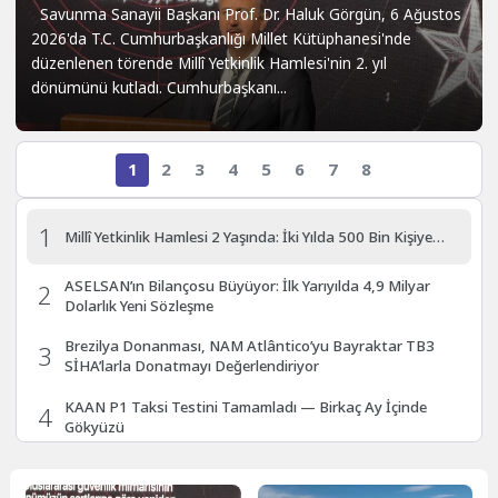
Savunma Sanayii Başkanı Prof. Dr. Haluk Görgün, 6 Ağustos
2026'da T.C. Cumhurbaşkanlığı Millet Kütüphanesi'nde
düzenlenen törende Millî Yetkinlik Hamlesi'nin 2. yıl
dönümünü kutladı. Cumhurbaşkanı...
1
2
3
4
5
6
7
8
1
Millî Yetkinlik Hamlesi 2 Yaşında: İki Yılda 500 Bin Kişiye…
ASELSAN’ın Bilançosu Büyüyor: İlk Yarıyılda 4,9 Milyar
2
Dolarlık Yeni Sözleşme
Brezilya Donanması, NAM Atlântico’yu Bayraktar TB3
3
SİHA’larla Donatmayı Değerlendiriyor
KAAN P1 Taksi Testini Tamamladı — Birkaç Ay İçinde
4
Gökyüzü
5
Türkiye’nin 20 Eurofighter Typhoon’u İçin Üretim Başladı