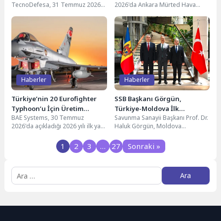
TecnoDefesa, 31 Temmuz 2026
2026'da Ankara Mürted Hava
Değerlendiriyor
tarihli analizinde Brezilya
Üssü'nde taksi testlerini
Donanması'nın amiral gemisi
tamamladı. TUSAŞ Genel
NAM...
Müdürü...
Haberler
Haberler
Türkiye’nin 20 Eurofighter
SSB Başkanı Görgün,
Typhoon’u İçin Üretim
Türkiye-Moldova İlk
BAE Systems, 30 Temmuz
Savunma Sanayii Başkanı Prof. Dr.
Başladı
Savunma Sanayii İş Birliği
2026'da açıkladığı 2026 yılı ilk yarı
Haluk Görgün, Moldova
Toplantısı’na Ev Sahipliği
finansal sonuçlarında Türkiye'nin
Başbakan Yardımcısı ve Ekonomik
Yaptı
Ekim 2025'te...
Kalkınma ve Dijitalleşme...
1
2
3
…
27
Sonraki »