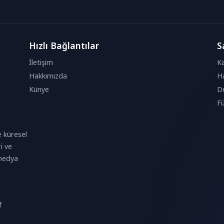
Hızlı Bağlantılar
S
İletişim
Ka
Hakkımızda
Ha
Künye
De
Fü
 küresel
i ve
 medya
f