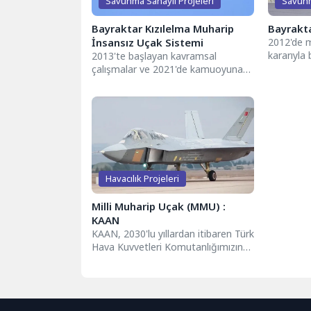
Savunma Sanayii Projeleri
Savunm
Bayraktar Kızılelma Muharip
Bayrakt
İnsansız Uçak Sistemi
2012'de m
kararıyla
2013'te başlayan kavramsal
yolculuğu
çalışmalar ve 2021'de kamuoyuna
2018'de il
duyurulan KIZILELMA; 14 Aralık
2022'de ilk uçuşunu tamamladı....
Havacılık Projeleri
Milli Muharip Uçak (MMU) :
KAAN
KAAN, 2030'lu yıllardan itibaren Türk
Hava Kuvvetleri Komutanlığımızın
envanterinden F-16 savaş
uçaklarının yerini alabilecek, yurt...