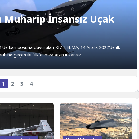
a Muharip İnsansız Uçak
1'de kamuoyuna duyurulan KIZILELMA; 14 Aralık 2022'de ilk
hine geçen iki "ilk"e imza atan insansız...
1
2
3
4