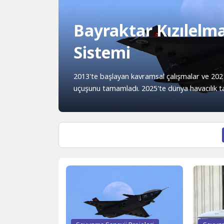
Bayraktar Kızılelm
Sistemi
2013'te başlayan kavramsal çalışmalar ve 202
uçuşunu tamamladı. 2025'te dünya havacılık tari