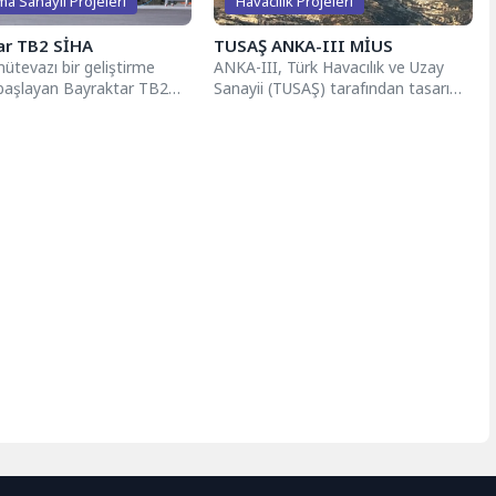
a Sanayii Projeleri
Havacılık Projeleri
ar TB2 SİHA
TUSAŞ ANKA-III MİUS
ütevazı bir geliştirme
ANKA-III, Türk Havacılık ve Uzay
 başlayan Bayraktar TB2
Sanayii (TUSAŞ) tarafından tasarım
; 2014'te envantere giriş,
ve geliştirme çalışmalarına devam
k ihracat,...
edilen turbofan motorlu, yüksek...