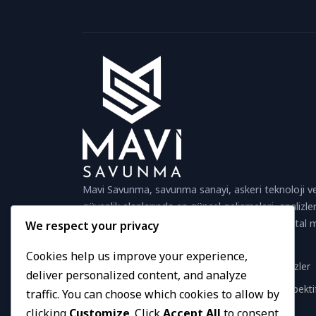
Mavi Savunma, savunma sanayi, askeri teknoloji ve
güvenlik alanlarında en güncel gelişmeleri, analizler
projeleri okuyucularına sunan bağımsız bir dijital
We respect your privacy
platformudur.
Cookies help us improve your experience,
Güvenilir İçerik
Güncel Analizler
deliver personalized content, and analyze
Hızlı Haberler
Global Perspekti
traffic. You can choose which cookies to allow by
clicking
Customize
. Click
Accept All
to consent
Bizi Takip Edin