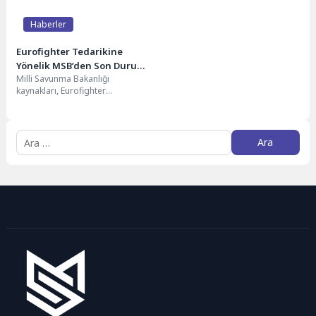
Haberler
Eurofighter Tedarikine
Yönelik MSB’den Son Durum
Milli Savunma Bakanlığı
Güncellemesi
kaynakları, Eurofighter
tedarikindeki Almanya'nın vetosu
üzerine son durum
değerlendirmelerinde bulundu.
Almanya ile...