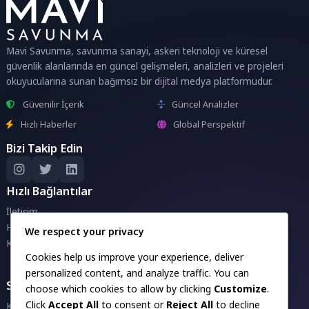
Mavi Savunma, savunma sanayi, askeri teknoloji ve küresel
güvenlik alanlarında en güncel gelişmeleri, analizleri ve projeleri
okuyucularına sunan bağımsız bir dijital medya platformudur.
Güvenilir İçerik
Güncel Analizler
Hızlı Haberler
Global Perspektif
Bizi Takip Edin
Hızlı Bağlantılar
İletişim
Hakkımızda
We respect your privacy
Künye
Cookies help us improve your experience, deliver
personalized content, and analyze traffic. You can
Savunma Sanayii Projeleri
choose which cookies to allow by clicking
Customize
.
Click
Accept All
to consent or
Reject All
to decline
Kara Projeleri