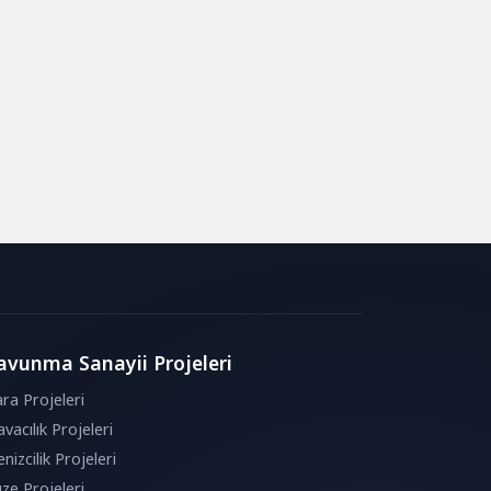
avunma Sanayii Projeleri
ra Projeleri
vacılık Projeleri
nizcilik Projeleri
ze Projeleri