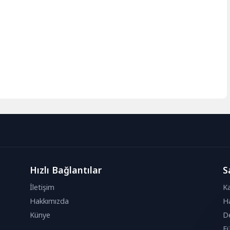
Hızlı Bağlantılar
S
İletişim
Ka
Hakkımızda
Ha
Künye
De
Fü