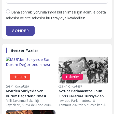
Daha sonraki yorumlarımda kullanılması için adım, e-posta
adresim ve site adresim bu tarayıcıya kaydedilsin.
GÖNDER
Benzer Yazılar
Haberler
Haberler
1 Yıl Önce
239
3 Hf. Önce
897
MSB’den Suriye’de Son
Avrupa Parlamentosu’nun
Durum Değerlendirmesi
Kıbrıs Kararına Türkiye’den
Milli Savunma Bakanlığı
Avrupa Parlamentosu, 8
Sert Red: “Yok Hükmündedir”
kaynakları, Suriye’deki son durum
Temmuz 2026'da 575 oyla kabul
ve İsrail’in Suriye’ye ait üsleri
ettiği kararla 1974 Kıbrıs Barış
vurmasına yönelik sorular...
Harekâtı'nı...