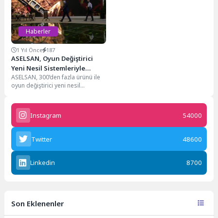
Haberler
1 Yıl Önce
187
ASELSAN, Oyun Değiştirici
Yeni Nesil Sistemleriyle
ASELSAN, 300’den fazla ürünü ile
IDEF’te
oyun değiştirici yeni nesil
teknolojilerini dünyanın en
prestijli fuarları arasında...
Instagram
54000
Twitter
48600
Linkedin
8700
Son Eklenenler