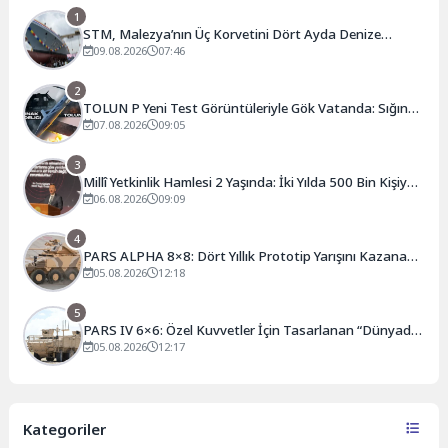
1
STM, Malezya’nın Üç Korvetini Dört Ayda Denize
İndirdi: TUNKU OSMAN JEWA Suyla Buluştu
09.08.2026
07:46
2
TOLUN P Yeni Test Görüntüleriyle Gök Vatanda: Sığınak
Delici Mühimmat Bir Kez Daha Sahnede
07.08.2026
09:05
3
Millî Yetkinlik Hamlesi 2 Yaşında: İki Yılda 500 Bin Kişiye
Ulaşan Seferberlik
06.08.2026
09:09
4
PARS ALPHA 8×8: Dört Yıllık Prototip Yarışını Kazanan
Yeni Nesil Zırhlı
05.08.2026
12:18
5
PARS IV 6×6: Özel Kuvvetler İçin Tasarlanan “Dünyada
Bir İlk” Zırhlı Araç
05.08.2026
12:17
Kategoriler