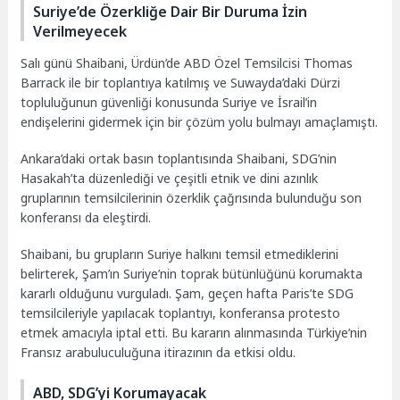
Suriye’de Özerkliğe Dair Bir Duruma İzin
Verilmeyecek
Salı günü Shaibani, Ürdün’de ABD Özel Temsilcisi Thomas
Barrack ile bir toplantıya katılmış ve Suwayda’daki Dürzi
topluluğunun güvenliği konusunda Suriye ve İsrail’in
endişelerini gidermek için bir çözüm yolu bulmayı amaçlamıştı.
Ankara’daki ortak basın toplantısında Shaibani, SDG’nin
Hasakah’ta düzenlediği ve çeşitli etnik ve dini azınlık
gruplarının temsilcilerinin özerklik çağrısında bulunduğu son
konferansı da eleştirdi.
Shaibani, bu grupların Suriye halkını temsil etmediklerini
belirterek, Şam’ın Suriye’nin toprak bütünlüğünü korumakta
kararlı olduğunu vurguladı. Şam, geçen hafta Paris’te SDG
temsilcileriyle yapılacak toplantıyı, konferansa protesto
etmek amacıyla iptal etti. Bu kararın alınmasında Türkiye’nin
Fransız arabuluculuğuna itirazının da etkisi oldu.
ABD, SDG’yi Korumayacak