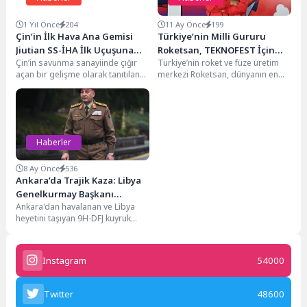
1 Yıl Önce
204
11 Ay Önce
199
Çin’in İlk Hava Ana Gemisi
Türkiye’nin Milli Gururu
Jiutian SS-İHA İlk Uçuşuna
Roketsan, TEKNOFEST İçin
Çin’in savunma sanayiinde çığır
Türkiye’nin roket ve füze üretim
Hazırlanıyor
Milyonlarla Buluşuyor
açan bir gelişme olarak tanıtılan
merkezi Roketsan, dünyanın en
Jiutian SS-İHA hava ana gemisi,
büyük Havacılık, Uzay ve Teknoloji
Haziran...
Festivali...
Haberler
8 Ay Önce
536
Ankara’da Trajik Kaza: Libya
Genelkurmay Başkanı
Ankara'dan havalanan ve Libya
Muhammed el-Haddad
heyetini taşıyan 9H-DFJ kuyruk
Hayatını Kaybetti
numaralı Falcon 50 tipi iş jetinin
düşmesi...
Instagram
54000
Twitter
48600