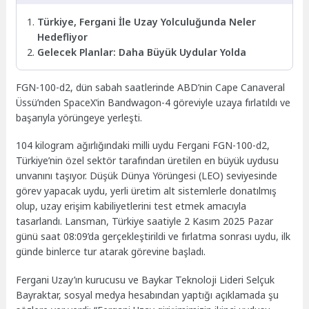
Türkiye, Fergani İle Uzay Yolculuğunda Neler
Hedefliyor
Gelecek Planlar: Daha Büyük Uydular Yolda
FGN-100-d2, dün sabah saatlerinde ABD’nin Cape Canaveral
Üssü’nden SpaceX’in Bandwagon-4 göreviyle uzaya fırlatıldı ve
başarıyla yörüngeye yerleşti.
104 kilogram ağırlığındaki milli uydu Fergani FGN-100-d2,
Türkiye’nin özel sektör tarafından üretilen en büyük uydusu
unvanını taşıyor. Düşük Dünya Yörüngesi (LEO) seviyesinde
görev yapacak uydu, yerli üretim alt sistemlerle donatılmış
olup, uzay erişim kabiliyetlerini test etmek amacıyla
tasarlandı. Lansman, Türkiye saatiyle 2 Kasım 2025 Pazar
günü saat 08:09’da gerçekleştirildi ve fırlatma sonrası uydu, ilk
günde binlerce tur atarak görevine başladı.
Fergani Uzay’ın kurucusu ve Baykar Teknoloji Lideri Selçuk
Bayraktar, sosyal medya hesabından yaptığı açıklamada şu