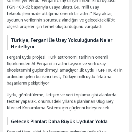
sözlere yer verdi: “Fergani Uzay girişimimizin ikinci uydusu
FGN-100-d2 başarıyla uzaya ulaştı. Bu, milli uzay
teknolojilerimizde attığımız önemli bir adım.” Bayraktar,
uydunun verilerinin sorunsuz alındığını ve gelecekteki更大
ölçekli projeler için temel oluşturduğunu vurguladı.
Türkiye, Fergani İle Uzay Yolculuğunda Neler
Hedefliyor
Fergani uydu projesi, Türk astronomi tarihinin önemli
figürlerinden Al-Fergani’nin adını taşıyor ve yerli uzay
ekosistemini güçlendirmeyi amaçlıyor. İlk uydu FGN-100-d1’in
ardından gelen bu ikinci test, Türkiye milli uydu fırlatma
başarılarını pekiştiriyor.
Uydu, görüntüleme, iletişim ve veri toplama gibi alanlarda
testler yaparak, önümüzdeki yıllarda planlanan Uluğ Bey
Küresel Konumlama Sistemi için güçlerini birleştirecek.
Gelecek Planlar: Daha Büyük Uydular Yolda
Fergani Uzay ekibi, bu lansmanın ardından üçüncü ve