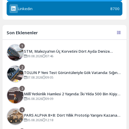
Linkedin
8700
Son Eklenenler
1
STM, Malezya’nın Üç Korvetini Dört Ayda Denize
İndirdi: TUNKU OSMAN JEWA Suyla Buluştu
09.08.2026
07:46
2
TOLUN P Yeni Test Görüntüleriyle Gök Vatanda: Sığınak
Delici Mühimmat Bir Kez Daha Sahnede
07.08.2026
09:05
3
Millî Yetkinlik Hamlesi 2 Yaşında: İki Yılda 500 Bin Kişiye
Ulaşan Seferberlik
06.08.2026
09:09
4
PARS ALPHA 8×8: Dört Yıllık Prototip Yarışını Kazanan
Yeni Nesil Zırhlı
05.08.2026
12:18