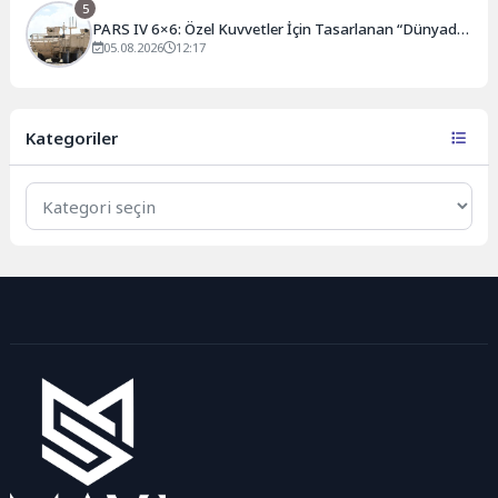
5
PARS IV 6×6: Özel Kuvvetler İçin Tasarlanan “Dünyada
Bir İlk” Zırhlı Araç
05.08.2026
12:17
Kategoriler