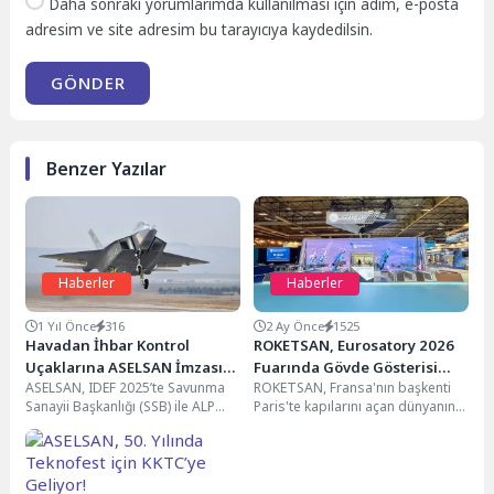
Daha sonraki yorumlarımda kullanılması için adım, e-posta
adresim ve site adresim bu tarayıcıya kaydedilsin.
GÖNDER
Benzer Yazılar
Haberler
Haberler
1 Yıl Önce
316
2 Ay Önce
1525
Havadan İhbar Kontrol
ROKETSAN, Eurosatory 2026
Uçaklarına ASELSAN İmzası:
Fuarında Gövde Gösterisi
ASELSAN, IDEF 2025’te Savunma
ROKETSAN, Fransa'nın başkenti
HİK Uçaklarına ALP 200-A ve
Yapıyor
Sanayii Başkanlığı (SSB) ile ALP
Paris'te kapılarını açan dünyanın
ALP 400-G Entegrasyonu
200-A Havadan Erken İhbar
en büyük savunma sanayii
Radarı ve...
buluşmalarından Eurosatory
2026'da yeni...