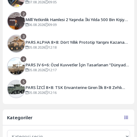
Delici Mühimmat Bir Kez Daha Sahnede
07.08.2026
09:05
2
Millî Yetkinlik Hamlesi 2 Yaşında: İki Yılda 500 Bin Kişiye
Ulaşan Seferberlik
06.08.2026
09:09
3
PARS ALPHA 8×8: Dört Yıllık Prototip Yarışını Kazanan
Yeni Nesil Zırhlı
05.08.2026
12:18
4
PARS IV 6×6: Özel Kuvvetler İçin Tasarlanan “Dünyada
Bir İlk” Zırhlı Araç
05.08.2026
12:17
5
PARS İZCİ 8×8: TSK Envanterine Giren İlk 8×8 Zırhlı
Muharebe Aracı
05.08.2026
12:16
Kategoriler