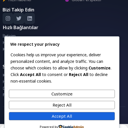
Bizi Takip Edin
Hızlı Bağlantılar
İletişim
Hakkımızda
We respect your privacy
Künye
Cookies help us improve your experience, deliver
personalized content, and analyze traffic. You can
Savunma Sanayii Projeleri
choose which cookies to allow by clicking
Customize
.
Click
Accept All
to consent or
Reject All
to decline
Kara Projeleri
non-essential cookies.
Havacılık Projeleri
Denizcilik Projeleri
Customize
Füze Projeleri
Reject All
Accept All
Powered by