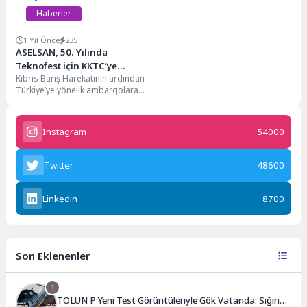
Haberler
1 Yıl Önce
235
ASELSAN, 50. Yılında
Teknofest için KKTC’ye
Kıbrıs Barış Harekatının ardından
Geliyor!
Türkiye’ye yönelik ambargolara
yanıt olarak 1975’te kurulan
ASELSAN, TEKNOFEST KKTC’de
teknoloji...
Instagram
54000
Twitter
48600
Linkedin
8700
Son Eklenenler
1
TOLUN P Yeni Test Görüntüleriyle Gök Vatanda: Sığınak