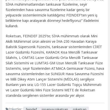
SİHA mühimmatlarından tanksavar füzelerine, seyir
füzelerinden hava savunma füzelerine kadar geniş bir
yelpazede sistemlerimizle katıldığımız FEINDEF’ten yeni iş
birliklerine kapı aralayarak dönmeyi hedefliyoruz” ifadelerini
kullandı.
Roketsan, FEINDEF 2025’te; SİHA mühimmatı olarak Mini
Akıllı Mühimmat ürün ailesini ve İHA-230 Havadan Karaya
Balistik Süpersonik Füzesi’ni, tanksavar sistemlerinden CİRİT
Lazer Güdümlü Füzesi’ni, KARAOK Kısa Menzilli Tanksavar
Silahı’nı, L-OMTAS Lazer Güdümlü Orta Menzilli Tanksavar
Silah Sistemi’ni ve LUMTAS-GM Uzun Menzilli Tanksavar Füze
Sistemi’ni, seyir füzelerinden ATMACA Gemisavar Füzesi, hava
savunma sistemlerinden ise SUNGUR Hava Savunma Füzesi’ni
ve Milli Dikey Atım Lançer Sistemi’ni (MİDLAS) sergiliyor.
Bunların yanı sıra; LG-155 Lazer Güdümlü Topçu Mühimmatı
ve Lazer Güdümlü Mini Füze Sistemi METE de Roketsan
standında sergilenen sistemler arasında yer alıyor.
Etiketler :
feindef
ispanya roketsan
roketsan