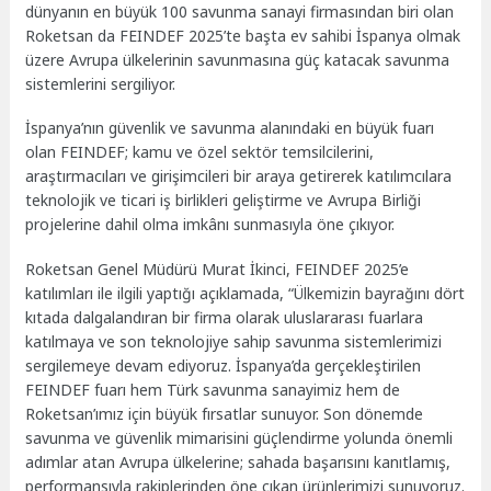
dünyanın en büyük 100 savunma sanayi firmasından biri olan
Roketsan da FEINDEF 2025’te başta ev sahibi İspanya olmak
üzere Avrupa ülkelerinin savunmasına güç katacak savunma
sistemlerini sergiliyor.
İspanya’nın güvenlik ve savunma alanındaki en büyük fuarı
olan FEINDEF; kamu ve özel sektör temsilcilerini,
araştırmacıları ve girişimcileri bir araya getirerek katılımcılara
teknolojik ve ticari iş birlikleri geliştirme ve Avrupa Birliği
projelerine dahil olma imkânı sunmasıyla öne çıkıyor.
Roketsan Genel Müdürü Murat İkinci, FEINDEF 2025’e
katılımları ile ilgili yaptığı açıklamada, “Ülkemizin bayrağını dört
kıtada dalgalandıran bir firma olarak uluslararası fuarlara
katılmaya ve son teknolojiye sahip savunma sistemlerimizi
sergilemeye devam ediyoruz. İspanya’da gerçekleştirilen
FEINDEF fuarı hem Türk savunma sanayimiz hem de
Roketsan’ımız için büyük fırsatlar sunuyor. Son dönemde
savunma ve güvenlik mimarisini güçlendirme yolunda önemli
adımlar atan Avrupa ülkelerine; sahada başarısını kanıtlamış,
performansıyla rakiplerinden öne çıkan ürünlerimizi sunuyoruz.