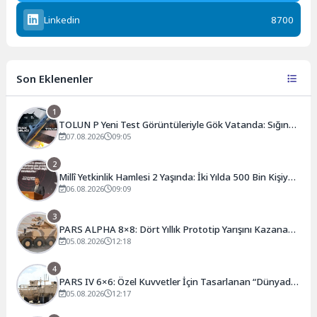
Linkedin
8700
Son Eklenenler
1
TOLUN P Yeni Test Görüntüleriyle Gök Vatanda: Sığınak
Delici Mühimmat Bir Kez Daha Sahnede
07.08.2026
09:05
2
Millî Yetkinlik Hamlesi 2 Yaşında: İki Yılda 500 Bin Kişiye
Ulaşan Seferberlik
06.08.2026
09:09
3
PARS ALPHA 8×8: Dört Yıllık Prototip Yarışını Kazanan
Yeni Nesil Zırhlı
05.08.2026
12:18
4
PARS IV 6×6: Özel Kuvvetler İçin Tasarlanan “Dünyada
Bir İlk” Zırhlı Araç
05.08.2026
12:17