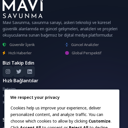
Mavi Savunma, savunma sanayi, askeri teknoloji ve küresel
güvenlik alanlarında en güncel gelişmeleri, analizleri ve projeleri
okuyucularına sunan bağımsız bir dijital medya platformudur.
Güvenilir İçerik
Güncel Analizler
Hızlı Haberler
Global Perspektif
Bizi Takip Edin
Hızlı Bağlantılar
İletişim
Hakkımızda
We respect your privacy
Künye
Cookies help us improve your experience, deliver
personalized content, and analyze traffic. You can
Savunma Sanayii Projeleri
choose which cookies to allow by clicking
Customize
.
Click
Accept All
to consent or
Reject All
to decline