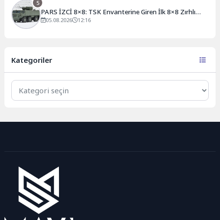
5
PARS İZCİ 8×8: TSK Envanterine Giren İlk 8×8 Zırhlı
Muharebe Aracı
05.08.2026
12:16
Kategoriler