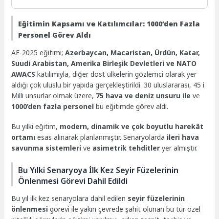
Eğitimin Kapsamı ve Katılımcılar: 1000’den Fazla
Personel Görev Aldı
AE-2025 eğitimi;
Azerbaycan, Macaristan, Ürdün, Katar,
Suudi Arabistan, Amerika Birleşik Devletleri ve NATO
AWACS
katılımıyla, diğer dost ülkelerin gözlemci olarak yer
aldığı çok uluslu bir yapıda gerçekleştirildi. 30 uluslararası, 45 i
Milli unsurlar olmak üzere,
75 hava ve deniz unsuru ile
ve
1000’den fazla personel
bu eğitimde görev aldı.
Bu yılki eğitim,
modern, dinamik ve çok boyutlu harekât
ortamı
esas alınarak planlanmıştır. Senaryolarda
ileri hava
savunma sistemleri
ve
asimetrik tehditler
yer almıştır.
Bu Yılki Senaryoya İlk Kez Seyir Füzelerinin
Önlenmesi Görevi Dahil Edildi
Bu yıl ilk kez senaryolara dahil edilen
seyir füzelerinin
önlenmesi
görevi ile yakın çevrede şahit olunan bu tür özel