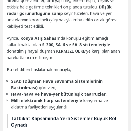
nitelikli görevlerin eğitimi yapılmış, erken tespit, teşhis ve
etkisiz hale getirme teknikleri ön planda tutuldu.
Düşük
radar görünürlüğüne sahip
seyir füzeleri, hava ve yer
unsurlarının koordineli çalışmasıyla imha edilip ortak görev
kabiliyeti test edildi.
Ayrıca,
Konya Atış Sahası
’nda konuşlu eğitim amaçlı
kullanılmakta olan
S-300, SA-6 ve SA-8 sistemleriyle
donatılmış hayali düşman
KIRMIZI ÜLKE’
ye karşı planlanan
harekâtlar icra edilmiştir.
Bu tehditleri baskılamak amacıyla;
SEAD (Düşman Hava Savunma Sistemlerinin
Bastırılması)
görevleri,
Hava-hava ve hava-yer bütünleşik taarruzlar
,
Milli elektronik harp sistemleriyle
karıştırma ve
aldatma faaliyetleri uygulandı.
Tatbikat Kapsamında Yerli Sistemler Büyük Rol
Oynadı