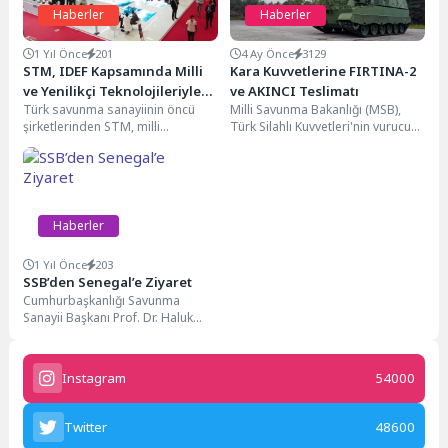
Haberler
Haberler
1 Yıl Önce
201
4 Ay Önce
3129
STM, IDEF Kapsamında Milli
Kara Kuvvetlerine FIRTINA-2
ve Yenilikçi Teknolojileriyle
ve AKINCI Teslimatı
Türk savunma sanayiinin öncü
Milli Savunma Bakanlığı (MSB),
Sahne Alacak
şirketlerinden STM, milli
Türk Silahlı Kuvvetleri'nin vurucu
mühendislik gücüyle geliştirdiği 5
gücünü çarpan etkisiyle artıracak
yeni savunma teknolojisini ilk...
yeni bir teslimatı...
Haberler
1 Yıl Önce
203
SSB’den Senegal’e Ziyaret
Cumhurbaşkanlığı Savunma
Sanayii Başkanı Prof. Dr. Haluk
Görgün, resmi temaslarda
bulunmak üzere Senegal’in
başkenti Dakar’a...
Instagram
54000
Twitter
48600