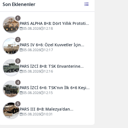
Son Eklenenler
1
PARS ALPHA 8×8: Dört Yıllık Prototip
Yarışını Kazanan Yeni Nesil Zırhlı
05.08.2026
12:18
2
PARS IV 6×6: Özel Kuvvetler İçin
Tasarlanan “Dünyada Bir İlk” Zırhlı
05.08.2026
12:17
Araç
3
PARS İZCİ 8×8: TSK Envanterine
Giren İlk 8×8 Zırhlı Muharebe Aracı
05.08.2026
12:16
4
PARS İZCİ 6×6: TSK’nın İlk 6×6 Keşif
Zırhlısı
05.08.2026
12:15
5
PARS III 8×8: Malezya’dan
Umman’a, Türkiye’nin En Büyük
05.08.2026
10:31
Zırhlı Araç İhracatı