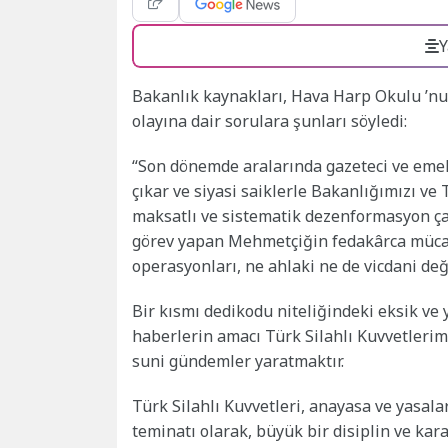
Y
Bakanlık kaynakları, Hava Harp Okulu ’nun
olayına dair sorulara şunları söyledi:
“Son dönemde aralarında gazeteci ve emekl
çıkar ve siyasi saiklerle Bakanlığımızı ve 
maksatlı ve sistematik dezenformasyon çab
görev yapan Mehmetçiğin fedakârca mücade
operasyonları, ne ahlaki ne de vicdani d
Bir kısmı dedikodu niteliğindeki eksik ve y
haberlerin amacı Türk Silahlı Kuvvetlerim
suni gündemler yaratmaktır.
Türk Silahlı Kuvvetleri, anayasa ve yasala
teminatı olarak, büyük bir disiplin ve kar