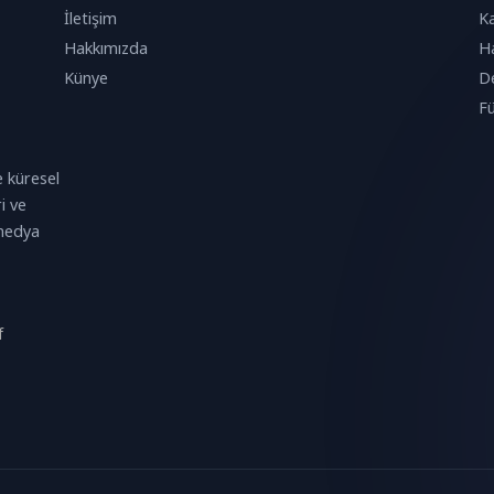
İletişim
Ka
Hakkımızda
Ha
Künye
De
Fü
 küresel
i ve
 medya
f