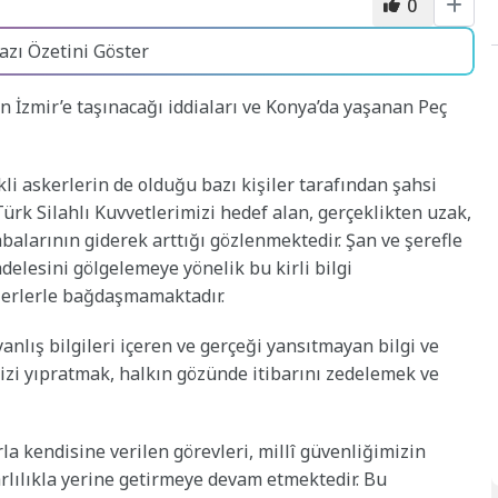
0
azı Özetini Göster
 İzmir’e taşınacağı iddiaları ve Konya’da yaşanan Peç
i askerlerin de olduğu bazı kişiler tarafından şahsi
Türk Silahlı Kuvvetlerimizi hedef alan, gerçeklikten uzak,
alarının giderek arttığı gözlenmektedir. Şan ve şerefle
lesini gölgelemeye yönelik bu kirli bilgi
eğerlerle bağdaşmamaktadır.
anlış bilgileri içeren ve gerçeği yansıtmayan bilgi ve
izi yıpratmak, halkın gözünde itibarını zedelemek ve
rla kendisine verilen görevleri, millî güvenliğimizin
arlılıkla yerine getirmeye devam etmektedir. Bu