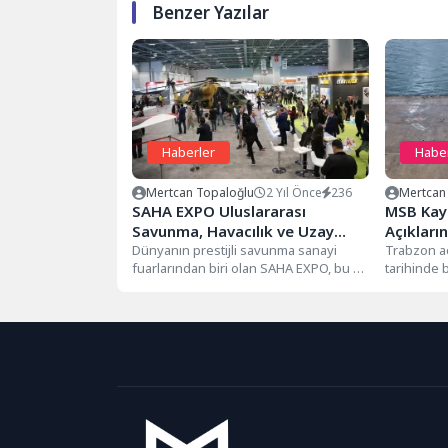
Benzer Yazılar
Haberler
Habe
Mertcan Topaloğlu
2 Yıl Önce
236
Mertcan
SAHA EXPO Uluslararası
MSB Kay
Savunma, Havacılık ve Uzay
Açıkları
Sanayi Fuarı için Son 2 Gün!
Dünyanın prestijli savunma sanayi
Alakalı 
Trabzon aç
fuarlarından biri olan SAHA EXPO, bu yıl
tarihinde 
daha da güçlenmiş bir...
tespit edil