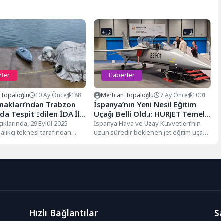
rler
Haberler
 Topaloğlu
10 Ay Önce
188
Mertcan Topaloğlu
7 Ay Önce
1001
nakları’ndan Trabzon
İspanya’nın Yeni Nesil Eğitim
nda Tespit Edilen İDA İle
Uçağı Belli Oldu: HÜRJET Temelli
Açıklama Geldi!
ıklarında, 29 Eylül 2025
“Saeta II” Geliyor
İspanya Hava ve Uzay Kuvvetleri’nin
balıkçı teknesi tarafından
uzun süredir beklenen jet eğitim uçağı
en bir İDA (insansız deniz...
ihtiyacını karşılamak üzere TUSAŞ...
Hızlı Bağlantılar
S