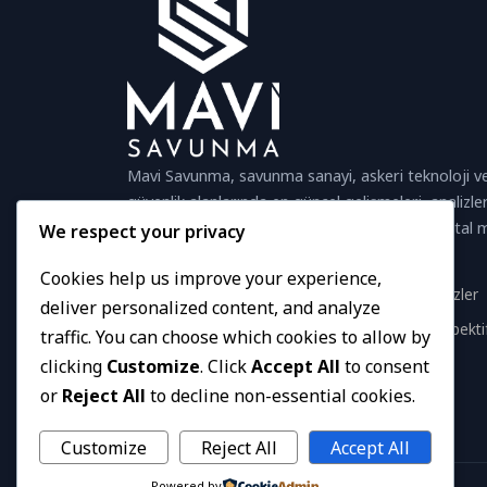
Mavi Savunma, savunma sanayi, askeri teknoloji ve
güvenlik alanlarında en güncel gelişmeleri, analizler
projeleri okuyucularına sunan bağımsız bir dijital
We respect your privacy
platformudur.
Cookies help us improve your experience,
Güvenilir İçerik
Güncel Analizler
deliver personalized content, and analyze
Hızlı Haberler
Global Perspekti
traffic. You can choose which cookies to allow by
clicking
Customize
. Click
Accept All
to consent
Bizi Takip Edin
or
Reject All
to decline non-essential cookies.
Customize
Reject All
Accept All
Powered by